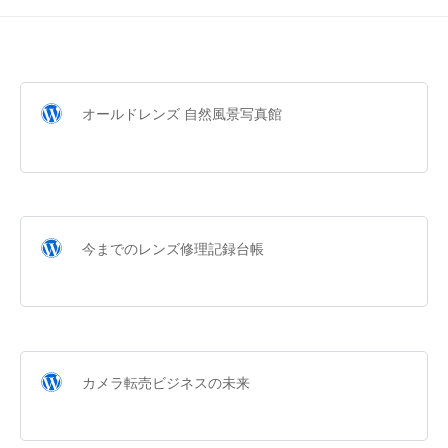
a
s
a
i
オールドレンズ 自然風景写真館
今までのレンズ修理記録台帳
カメラ転売ビジネスの未来