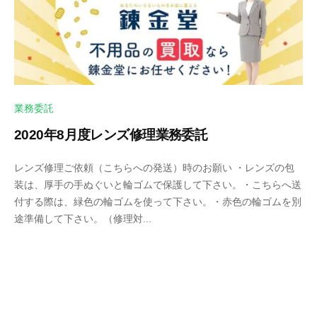
で
ズ
も
協
綺
会
麗
に
業務委託
2020年8月度レンズ修理業務委託
2
b
レンズ修理ご依頼（こちらへの発送）時のお願い ・レンズの包
0
y
装は、厚手の手ぬぐいと輪ゴムで保護して下さい。・こちらへ送
2
k
付する際は、緑色の輪ゴムを使って下さい。・赤色の輪ゴムを別
0
e
途準備して下さい。（修理対...
年
n
8
s
月
u
2
k
5
e
日
t