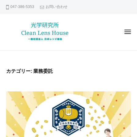
レ
コ
047-386-5353
お問い合わせ
ン
ン
ズ
テ
修
ン
理
メ
な
ツ
ニ
ュ
ら
へ
ー
レ
貴
日
ス
ン
方
本
キ
の
レ
ズ
ッ
カテゴリー:
業務委託
ン
大
修
プ
ズ
切
理
協
な
な
会
レ
ら
ン
日
ズ
本
い
レ
つ
ま
ン