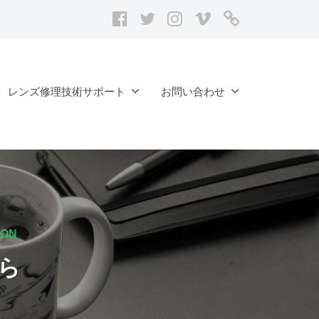
facebook
twitter
Instagram
vimeo
レ
ン
ズ
修
レンズ修理技術サポート
お問い合わせ
理
記
録
台
帳
ION
ら