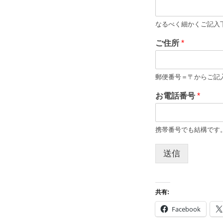
2022
by
年
kensuke
なるべく細かくご記入
10
tasai
ご住所
*
月
28
日
郵便番号＝〒からご記
お電話番号
*
携帯番号でも結構です
送信
共有:
Facebook