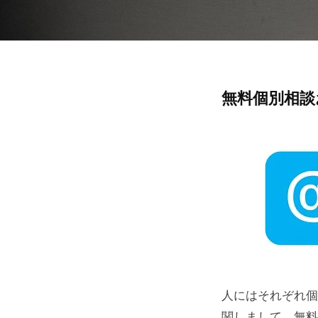
本
い
つ
レ
ま
ン
で
ズ
も
無料個別相談
協
無
綺
会
麗
料
に
個
別
相
談
人にはそれぞれ個
の
関しまして、無料