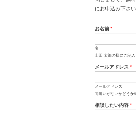
お
にお申込み下さい
申
お名前
*
し
名
込
山田 太郎の様にご記
み
メールアドレス
*
は
メールアドレス
間違いがないかどうか
こ
相談したい内容
*
ち
ら