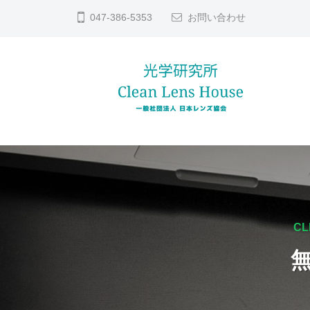
コ
ン
047-386-5353
お問い合わせ
ン
ズ
テ
修
ン
理
ツ
な
へ
ら
レ
貴
日
ス
方
本
ン
キ
レ
の
ッ
ズ
ン
大
プ
修
ズ
切
理
CL
協
な
な
会
レ
ら
ン
日
ズ