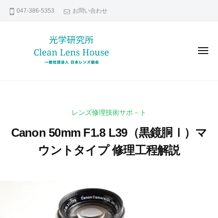
レ
コ
047-386-5353
お問い合わせ
ン
ン
ズ
テ
修
ン
理
メ
な
ツ
ニ
ュ
ら
へ
ー
レ
貴
日
ス
ン
方
本
キ
の
レ
ズ
ッ
レンズ修理技術サポ－ト
ン
大
修
プ
ズ
切
Canon 50mm F1.8 L39（黒鏡胴Ⅰ）マ
理
協
な
な
ウントタイプ 修理工程解説
会
レ
ら
ン
2
b
日
ズ
0
y
本
い
2
k
レ
つ
1
e
ま
ン
年
n