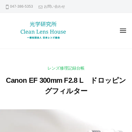
レ
コ
047-386-5353
お問い合わせ
ン
ン
ズ
テ
修
ン
理
メ
な
ツ
ニ
ュ
ら
へ
ー
レ
貴
日
ス
ン
方
本
キ
の
レ
ズ
ッ
レンズ修理記録台帳
ン
大
修
プ
ズ
切
Canon EF 300mm F2.8 L ドロッピン
理
協
な
な
グフィルター
会
レ
ら
ン
2
b
日
ズ
0
y
本
い
2
k
レ
つ
0
e
ま
ン
年
n