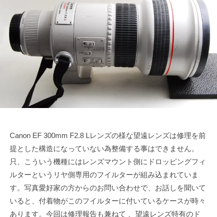
で
ズ
1
s
も
2
u
協
綺
月
k
会
麗
2
e
に
0
t
日
a
s
a
i
Canon EF 300mm F2.8 Lレンズの様な望遠レンズは修理を前
提とした構造になっていない為整備する事はできません。
只、こういう機種にはレンズマウント側にドロッピングフィ
ルターというリヤ側専用のフイルターが組み込まれていま
す。写真愛好家の方からのお問い合わせで、お話しを聞いて
いると、付着物がこのフイルターに付いているケースが時々
あります。今回は修理報告も兼ねて 、望遠レンズ特有のド