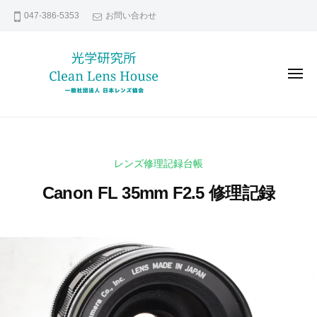
レ
コ
047-386-5353
お問い合わせ
ン
ン
ズ
テ
修
ン
理
メ
な
ツ
ニ
ュ
ら
へ
ー
レ
貴
日
ス
ン
方
本
キ
の
レ
ズ
ッ
レンズ修理記録台帳
ン
大
修
プ
ズ
切
Canon FL 35mm F2.5 修理記録
理
協
な
な
会
レ
2
b
ら
0
y
ン
日
2
k
ズ
本
1
e
い
年
n
レ
つ
4
s
ま
ン