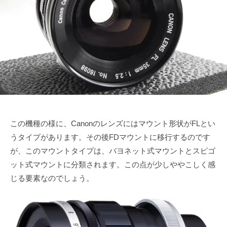
月
u
で
ズ
6
k
も
協
日
e
綺
会
t
麗
a
に
s
a
i
この機種の様に、Canonのレンズにはマウント形状がFLとい
うタイプがあります。その後FDマウントに移行するのです
が、このマウントタイプは、バヨネット式マウントとスピゴ
ット式マウントに分類されます。この点が少しややこしく感
じる要素なのでしょう。