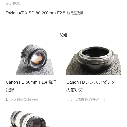
ビ
次の投稿
ゲ
Tokina AT-X SD 80-200mm F2.8 修理記録
ー
シ
ョ
関連
ン
Canon FD 50mm F1.4 修理
Canon FDレンズアダプター
記録
の使い方
レンズ修理記録台帳
レンズ修理技術サポ－ト