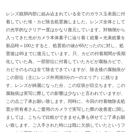
レンズ鏡胴内部に組み込まれている全てのガラス玉表面に付
着していた埃・カビ除去処置施しました。レンズ全体として
の光学的なクリアー度はかなり復元しています。対物側から
入ってきた光がカメラ本体素子に辿り着く総量＝光束総量を
新品時＝100とすると、処置前の値が65だったのに対し、処
置後は85までに復元しています。只、カビの付着期間が長期
化していた為、一部部位に付着していたカビが腐蝕カビで、
カビそのものは全て除去できていますが、除去後の腐蝕痕が
この部位（主にレンズ外周側3分の一のエリア）に残りま
す。レンズが綺麗になった分、この症状が目立ちます。この
腐蝕痕は実写に際しての影響は少ないと言われていますが、
この点ご了承お願い致します。同時に、今回の付着物除去処
置が所有者さんご愛用のカメラで実写した際の改善度に関し
ましては、こちらで比較ができません事も併せてご了承お願
い致します。ご入手された時には既に欠損していたというフ