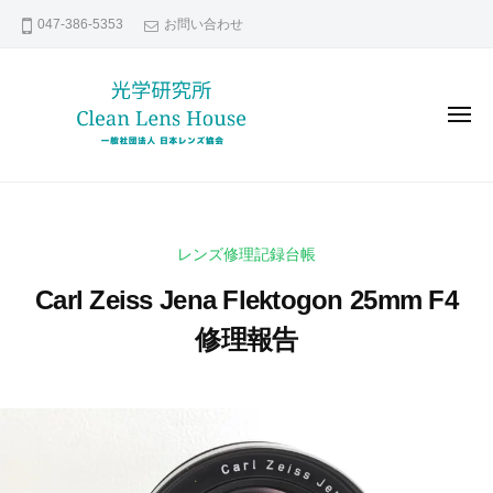
レ
コ
047-386-5353
お問い合わせ
ン
ン
ズ
テ
修
ン
理
メ
な
ツ
ニ
ュ
ら
へ
ー
レ
貴
日
ス
ン
方
本
キ
の
レ
ズ
ッ
レンズ修理記録台帳
ン
大
修
プ
ズ
切
Carl Zeiss Jena Flektogon 25mm F4
理
協
な
な
修理報告
会
レ
ら
ン
2
b
日
ズ
0
y
本
い
2
k
レ
つ
1
e
ま
ン
年
n