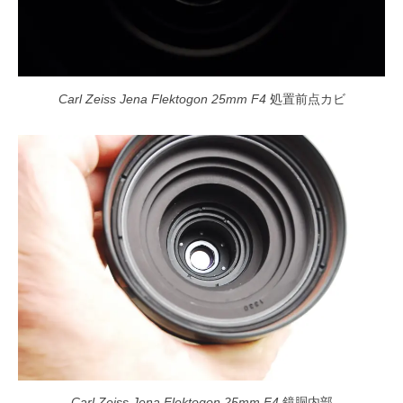
Carl Zeiss Jena Flektogon 25mm F4
処置前点カビ
Carl Zeiss Jena Flektogon 25mm F4
鏡胴内部