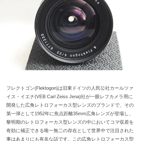
で
ズ
1
s
も
月
u
協
綺
1
k
会
麗
0
e
に
日
t
a
s
a
i
フレクトゴン(Flektogon)は旧東ドイツの人民公社カールツァ
イス・イエナ(VEB Carl Zeiss Jena)社が一眼レフカメラ用に
開発した広角レトロフォーカス型レンズのブランドで、その
第一弾として1952年に焦点距離35mm広角レンズが登場し、
黎明期のレトロフォーカス型レンズの中においてコマ収差を
有効に補正できる唯一無二の存在として世界中で注目された
事はあまりにも有名な話です。この広角レトロフォーカス型