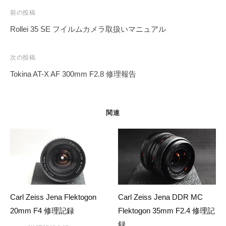
投
前の投稿
稿
Rollei 35 SE フイルムカメラ取扱いマニュアル
ナ
ビ
次の投稿
ゲ
Tokina AT-X AF 300mm F2.8 修理報告
ー
シ
ョ
関連
ン
Carl Zeiss Jena Flektogon
Carl Zeiss Jena DDR MC
20mm F4 修理記録
Flektogon 35mm F2.4 修理記
録