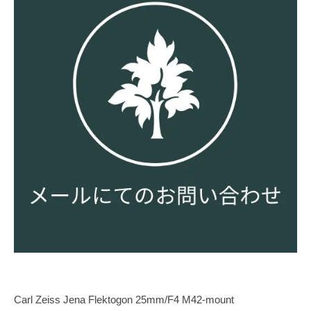
Carl Zeiss Jena Flektogon 25mm/F4 M42-mount