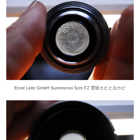
Ernst Leitz GmbH Summicron 5cm F2 雲状カビと点カビ