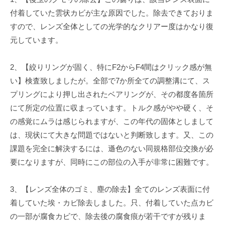
付着していた雲状カビが主な原因でした。除去できておりま
すので、レンズ全体としての光学的なクリアー度はかなり復
元しています。
2、【絞りリングが固く、特にF2からF4間はクリック感が無
い】検査致しましたが。全部で7か所全ての調整溝にて、ス
プリングにより押し出されたベアリングが、その都度各箇所
にて所定の位置に収まっています。トルク感がやや硬く、そ
の感覚にムラは感じられますが、この年代の固体としまして
は、現状にて大きな問題ではないと判断致します。又、この
課題を完全に解決するには、遜色のない同規格部位交換が必
要になりますが、同時にこの部位の入手が非常に困難です。
3、【レンズ全体のゴミ、塵の除去】全てのレンズ表面に付
着していた埃・カビ除去しました。只、付着していた点カビ
の一部が腐食カビで、除去後の腐食痕が若干ですが残りま