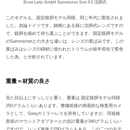
Ernst Leitz GmbH Summicron 5cm F2 沈胴式
このモデルも、固定鏡胴モデル同様、同じ年代に製造されま
した。勿論ドイツです。銘柄にある様に沈胴式レンズですの
で、鏡胴を縮めて持ち運ぶことができます。固定鏡胴モデル
のSummicronとの大きな違いは、レンズの黄ばみです。この
黄ばみはレンズの硝材に使われたトリウムが経年劣化で変色
した為、と分析されています。
重量＝材質の良さ
見た目以上にずっしりと重く、重量は 固定鏡胴モデル同様
250グラムくらいあります。整備前後の簡易的な検査用カメ
ラとして、Sonyのミラーレスを所有していますが、同規格
形状のマウントアダプターとの合計重量が340グラムくらい
ですので、レンズ単体で250グラムもある、この二つのモデ