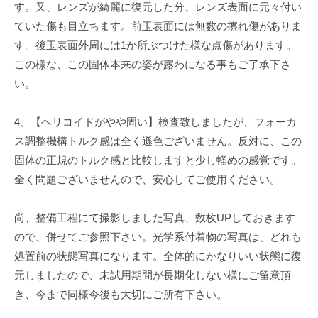
す。又、レンズが綺麗に復元した分、レンズ表面に元々付い
ていた傷も目立ちます。前玉表面には無数の擦れ傷がありま
す。後玉表面外周には1か所ぶつけた様な点傷があります。
この様な、この固体本来の姿が露わになる事もご了承下さ
い。
4、【ヘリコイドがやや固い】検査致しましたが、フォーカ
ス調整機構トルク感は全く遜色ございません。反対に、この
固体の正規のトルク感と比較しますと少し軽めの感覚です。
全く問題ございませんので、安心してご使用ください。
尚、整備工程にて撮影しました写真、数枚UPしておきます
ので、併せてご参照下さい。光学系付着物の写真は、どれも
処置前の状態写真になります。全体的にかなりいい状態に復
元しましたので、未試用期間が長期化しない様にご留意頂
き、今まで同様今後も大切にご所有下さい。