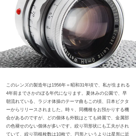
で
ズ
1
s
も
0
u
協
綺
月
k
会
麗
2
e
に
5
t
日
a
s
a
i
このレンズの製造年は1956年＝昭和31年頃で、私が生まれる
4年前までさかのぼる年代になります。夏休みの公園で、早
朝流れている、ラジオ体操のテーマ曲もこの頃、日本ビクタ
ーからリリースされました。時々、同機種をお預かりする機
会があるのですが、どの個体も外観はとても綺麗で、金属部
の色褪せのない個体が多いです。絞り羽形状にも工夫がされ
ていて、絞り羽根枚数は10枚で、円形というよりは星形に近