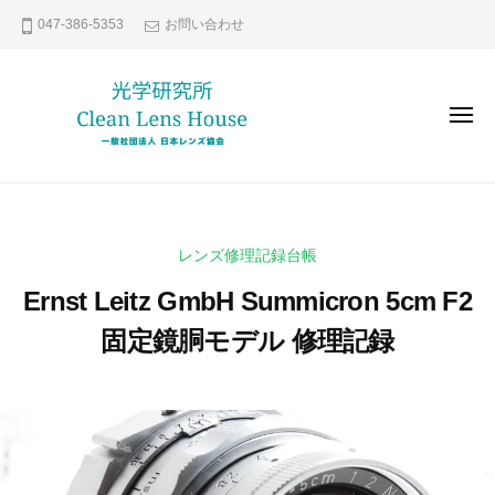
レ
コ
047-386-5353
お問い合わせ
ン
ン
ズ
テ
修
ン
理
メ
な
ツ
ニ
ュ
ら
へ
ー
レ
貴
日
ス
ン
方
本
キ
の
レ
ズ
ッ
レンズ修理記録台帳
ン
大
修
プ
ズ
切
Ernst Leitz GmbH Summicron 5cm F2
理
協
な
な
固定鏡胴モデル 修理記録
会
レ
ら
ン
2
b
日
ズ
0
y
本
い
2
k
レ
つ
1
e
ま
ン
年
n