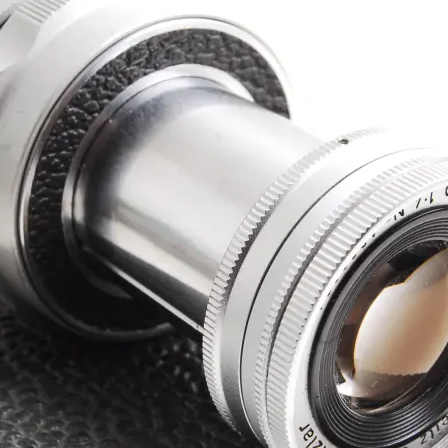
0
e
年
n
1
s
0
u
月
k
2
e
4
t
日
a
s
a
i