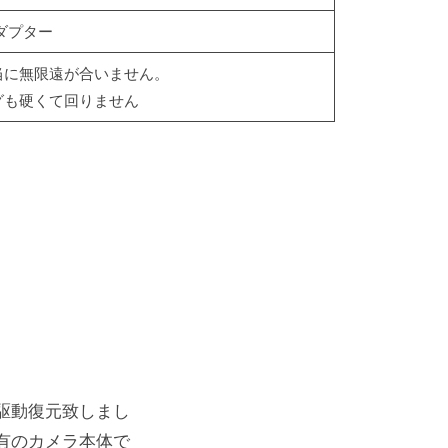
ダプター
当に無限遠が合いません。
グも硬くて回りません
駆動復元致しまし
有のカメラ本体で