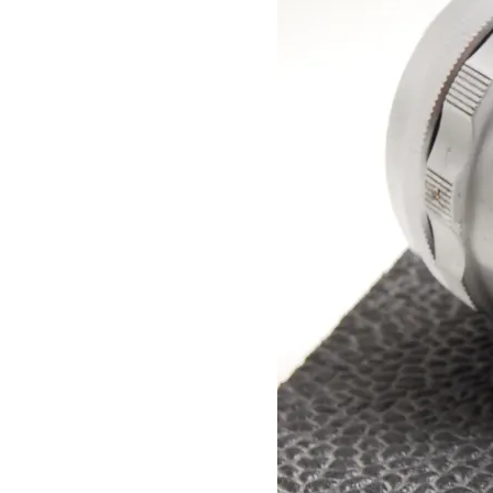
本
い
つ
レ
ま
ン
で
ズ
も
協
綺
会
麗
に