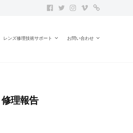
facebook
twitter
Instagram
vimeo
レ
ン
ズ
修
レンズ修理技術サポート
お問い合わせ
理
記
録
台
帳
 F4 修理報告