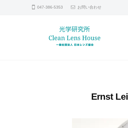
コ
ン
047-386-5353
お問い合わせ
ン
ズ
テ
修
ン
理
ツ
な
へ
ら
レ
貴
日
ス
方
本
ン
キ
レ
の
ッ
ズ
ン
大
プ
修
ズ
切
理
Ernst L
協
な
な
会
レ
ら
ン
日
ズ