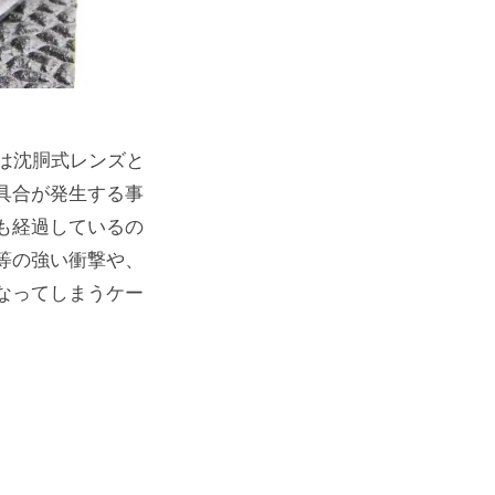
、世間では沈胴式レンズと
具合が発生する事
も経過しているの
等の強い衝撃や、
なってしまうケー