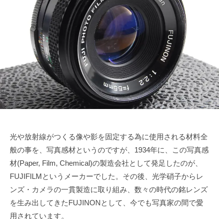
で
ズ
1
s
も
1
u
協
綺
月
k
会
麗
2
e
に
2
t
日
a
s
a
i
光や放射線がつくる像や影を固定する為に使用される材料全
般の事を、写真感材というのですが、1934年に、この写真感
材(Paper, Film, Chemical)の製造会社として発足したのが、
FUJIFILMというメーカーでした。その後、光学硝子からレ
ンズ・カメラの一貫製造に取り組み、数々の時代の銘レンズ
を生み出してきたFUJINONとして、今でも写真家の間で愛
用されています。