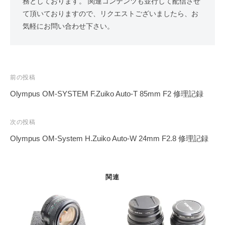
務としております。 関連コンテンツも並行して配信させ
て頂いておりますので、リクエストございましたら、お
気軽にお問い合わせ下さい。
投
前の投稿
稿
Olympus OM-SYSTEM F.Zuiko Auto-T 85mm F2 修理記録
ナ
ビ
次の投稿
ゲ
Olympus OM-System H.Zuiko Auto-W 24mm F2.8 修理記録
ー
シ
ョ
関連
ン