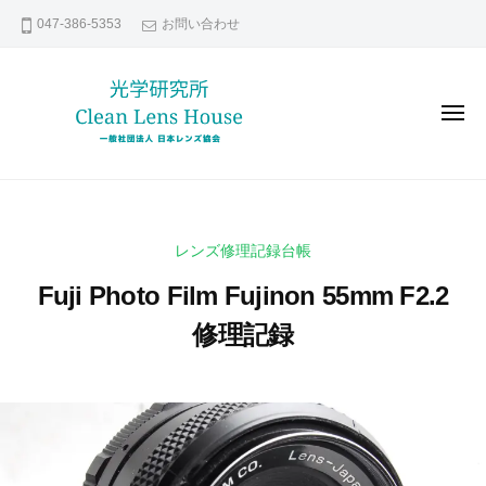
レ
コ
047-386-5353
お問い合わせ
ン
ン
ズ
テ
修
ン
理
メ
な
ツ
ニ
ュ
ら
へ
ー
レ
貴
日
ス
ン
方
本
キ
の
レ
ズ
ッ
レンズ修理記録台帳
ン
大
修
プ
ズ
切
Fuji Photo Film Fujinon 55mm F2.2
理
協
な
な
修理記録
会
レ
ら
ン
2
b
日
ズ
0
y
本
い
2
k
レ
つ
1
e
ま
ン
年
n