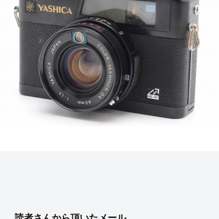
で
ズ
1
s
も
1
u
協
綺
月
k
会
麗
3
e
に
日
t
a
s
a
i
読者さんから頂いたメール