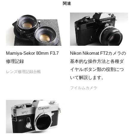
シ
関連
ョ
ン
Mamiya-Sekor 80mm F3.7
Nikon Nikomat FT2カメラの
修理記録
基本的な操作方法と各種ダ
イヤルボタン類の役割につ
レンズ修理記録台帳
いて解説します。
フイルムカメラ