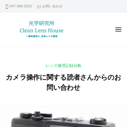
レ
コ
047-386-5353
お問い合わせ
ン
ン
ズ
テ
修
ン
理
メ
な
ツ
ニ
ュ
ら
へ
ー
レ
貴
日
ス
ン
方
本
キ
の
レ
ズ
ッ
レンズ修理記録台帳
ン
大
修
プ
ズ
切
カメラ操作に関する読者さんからのお
理
協
な
な
問い合わせ
会
レ
ら
ン
2
b
日
ズ
0
y
本
い
2
k
レ
つ
2
e
ま
ン
年
n