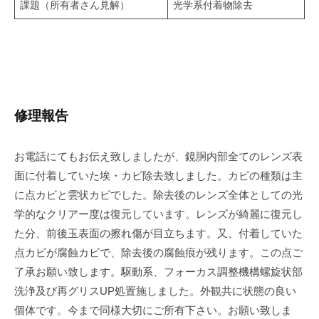
課題（所有者さん見解）
光学系付着物除去
修理報告
お電話にてもお伝え致しましたが、鏡胴内部全てのレンズ表
面に付着していた埃・カビ除去致しました。カビの種類は主
に点カビと雲状カビでした。除去後のレンズ全体としての光
学的なクリアー度は復元しています。レンズが綺麗に復元し
た分、前後玉表面の擦れ傷が目立ちます。又、付着していた
点カビが腐蝕カビで、除去後の腐蝕痕が残ります。この点ご
了承お願い致します。駆動系、フォーカス調整機構螺旋状部
洗浄及び再グリスUP処置施しました。外観共に状態の良い
個体です。今まで同様大切にご所有下さい。お願い致しま