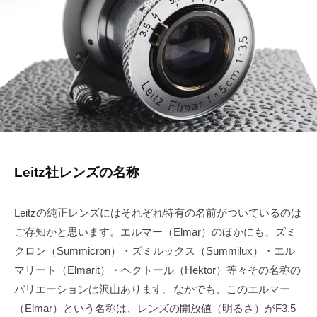
月
u
で
ズ
2
k
も
協
5
e
綺
会
日
t
麗
a
に
s
a
i
Leitz社レンズの名称
Leitzの純正レンズにはそれぞれ特有の名前がついているのは
ご存知かと思います。エルマー（Elmar）のほかにも、ズミ
クロン（Summicron）・ズミルックス（Summilux）・エル
マリート（Elmarit）・ヘクトール（Hektor）等々その名称の
バリエーションは沢山あります。なかでも、このエルマー
（Elmar）という名称は、レンズの開放値（明るさ）がF3.5