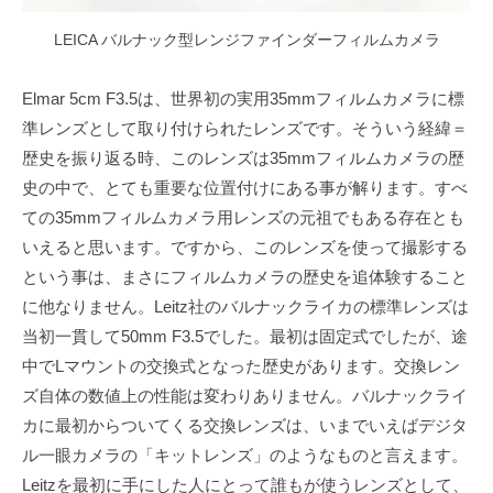
LEICA バルナック型レンジファインダーフィルムカメラ
Elmar 5cm F3.5は、世界初の実用35mmフィルムカメラに標
準レンズとして取り付けられたレンズです。そういう経緯＝
歴史を振り返る時、このレンズは35mmフィルムカメラの歴
史の中で、とても重要な位置付けにある事が解ります。すべ
ての35mmフィルムカメラ用レンズの元祖でもある存在とも
いえると思います。ですから、このレンズを使って撮影する
という事は、まさにフィルムカメラの歴史を追体験すること
に他なりません。Leitz社のバルナックライカの標準レンズは
当初一貫して50mm F3.5でした。最初は固定式でしたが、途
中でLマウントの交換式となった歴史があります。交換レン
ズ自体の数値上の性能は変わりありません。バルナックライ
カに最初からついてくる交換レンズは、いまでいえばデジタ
ル一眼カメラの「キットレンズ」のようなものと言えます。
Leitzを最初に手にした人にとって誰もが使うレンズとして、