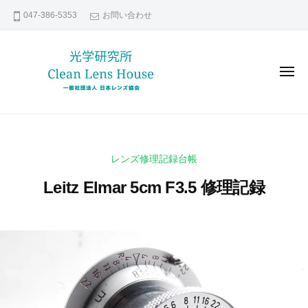
レ
コ
047-386-5353
お問い合わせ
ン
ン
ズ
テ
修
ン
理
メ
な
ツ
ニ
ュ
ら
へ
ー
レ
貴
日
ス
ン
方
本
キ
の
レ
ズ
ッ
レンズ修理記録台帳
ン
大
修
プ
ズ
切
Leitz Elmar 5cm F3.5 修理記録
理
協
な
な
会
レ
2
b
ら
0
y
ン
日
2
k
ズ
本
1
e
い
年
n
レ
つ
2
s
ま
ン