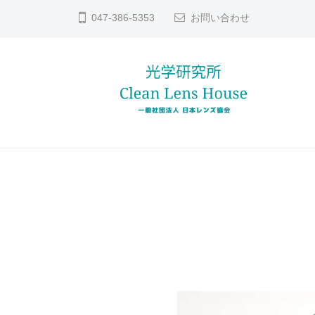
コ
ン
047-386-5353
お問い合わせ
ン
ズ
テ
修
ン
理
ツ
な
へ
ら
レ
貴
日
ス
方
本
ン
キ
レ
の
ッ
ズ
ン
大
プ
修
ズ
切
理
協
な
な
会
レ
ら
ン
日
ズ