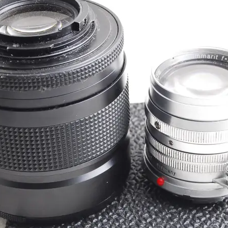
0
e
年
n
9
s
月
u
2
k
1
e
日
t
a
s
a
i