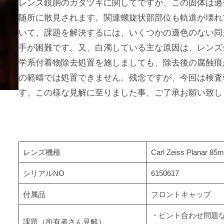
レンズ鏡胴のガタツキに関してですが、この固体は過
随所に散見されます。関連螺旋状部部位も軌道が壊れ
いて、課題を解決するには、いくつかの遜色のない同
手が困難です。又、白濁している主な原因は、レンズ
学系付着物除去処置を施しましても、除去後の腐蝕痕
の範疇では処置できません。残念ですが、今回は検査
す。この様な見解に至りました事、ご了承お願い致し
レンズ機種
Carl Zeiss Planar 85
シリアルNO
6150617
付属品
フロントキャップ
・ピント合わせ問題
課題（所有者さん見解）