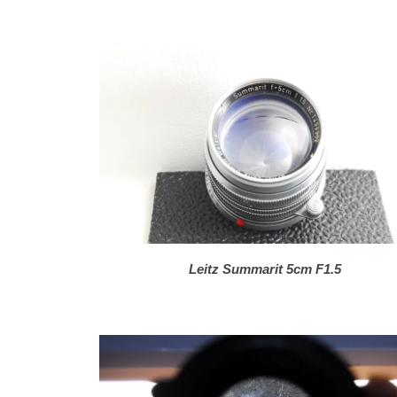
お返事メール
お返事メール
Leitz Summarit 5cm F1.5