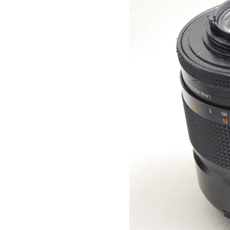
本
い
つ
レ
ま
ン
で
ズ
も
協
綺
会
麗
に