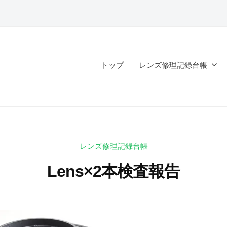
トップ
レンズ修理記録台帳
レンズ修理記録台帳
Lens×2本検査報告
2
b
0
y
2
k