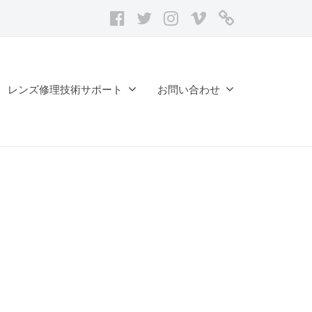
facebook
twitter
Instagram
vimeo
レ
ン
ズ
修
レンズ修理技術サポート
お問い合わせ
理
記
録
台
帳