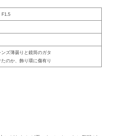
 F1.5
レンズ薄曇りと鏡筒のガタ
けたのか、飾り環に傷有り