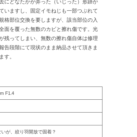
去にどなたかが弄った（いじった）形跡が
ていますし、固定イモねじも一部つぶれて
規格部位交換を要しますが、該当部位の入
全面を覆った無数のカビと擦れ傷です。光
が残ってしまい、無数の擦れ傷自体は修理
報告段階にて現状のまま納品させて頂きま
ます。
mm F1.4
ないが、絞り羽開放で固着？