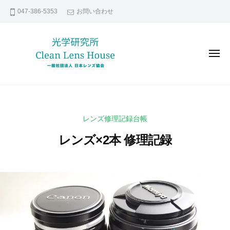
レ
コ
047-386-5353
お問い合わせ
ン
ン
ズ
テ
修
ン
理
メ
な
ツ
ニ
ュ
ら
へ
ー
レ
貴
日
ス
ン
方
本
キ
の
レ
ズ
ッ
レンズ修理記録台帳
ン
大
修
プ
ズ
切
レンズ×2本 修理記録
理
協
な
な
会
レ
2
b
ら
0
y
ン
日
2
k
ズ
本
1
e
い
年
n
レ
つ
1
s
ま
ン