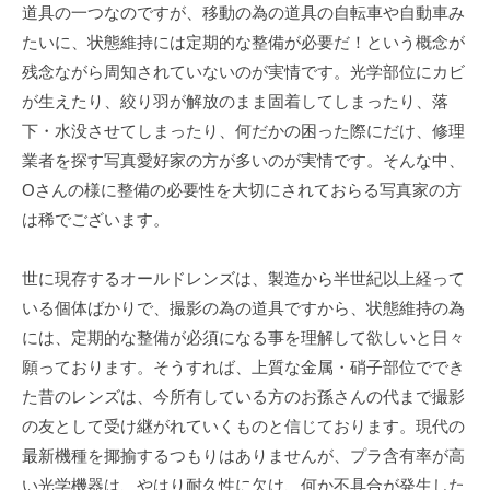
道具の一つなのですが、移動の為の道具の自転車や自動車み
たいに、状態維持には定期的な整備が必要だ！という概念が
残念ながら周知されていないのが実情です。光学部位にカビ
が生えたり、絞り羽が解放のまま固着してしまったり、落
下・水没させてしまったり、何だかの困った際にだけ、修理
業者を探す写真愛好家の方が多いのが実情です。そんな中、
Oさんの様に整備の必要性を大切にされておらる写真家の方
は稀でございます。
世に現存するオールドレンズは、製造から半世紀以上経って
いる個体ばかりで、撮影の為の道具ですから、状態維持の為
には、定期的な整備が必須になる事を理解して欲しいと日々
願っております。そうすれば、上質な金属・硝子部位ででき
た昔のレンズは、今所有している方のお孫さんの代まで撮影
の友として受け継がれていくものと信じております。現代の
最新機種を揶揄するつもりはありませんが、プラ含有率が高
い光学機器は、やはり耐久性に欠け、何か不具合が発生した