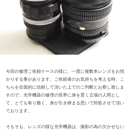
0
u
で
ズ
月
k
も
協
1
e
綺
会
8
t
麗
日
a
に
s
a
i
今回の修理ご依頼ケースの様に、一度に複数本レンズをお預
かりする事があります。ご依頼者のお気持ちを考える時、こ
ちらを全面的に信頼して頂いた上でのご判断とお察し致しま
すので、光学機器の修理の世界に身を置く立場の人間とし
て、とても有り難く、身が引き締まる思いで対処させて頂い
ております。
そもそも、レンズの様な光学機器は、撮影の為の欠かせない