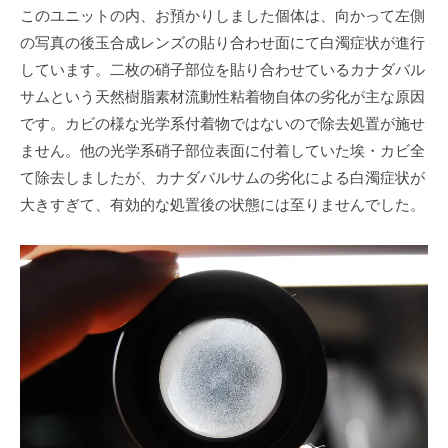
このユニットの内、お預かりしました個体は、向かって左側
の写真の後玉合成レンズの貼り合わせ面にて白濁症状が進行
しています。二枚の硝子部位を貼り合わせているカナダバル
サムという天然樹脂素材流動性粘着物自体の劣化が主な原因
です。カビの様な光学系付着物ではないので除去処置が施せ
ません。他の光学系硝子部位表面に付着していた埃・カビ全
て除去しましたが、カナダバルサムの劣化による白濁症状が
大きすぎて、有効的な処置後の状態には至りませんでした。