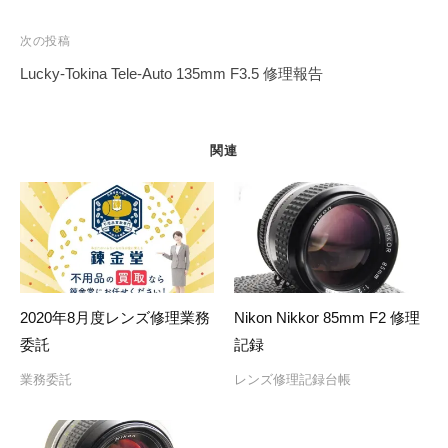
ナ
ビ
次の投稿
ゲ
Lucky-Tokina Tele-Auto 135mm F3.5 修理報告
ー
シ
ョ
関連
ン
2020年8月度レンズ修理業務
Nikon Nikkor 85mm F2 修理
委託
記録
業務委託
レンズ修理記録台帳