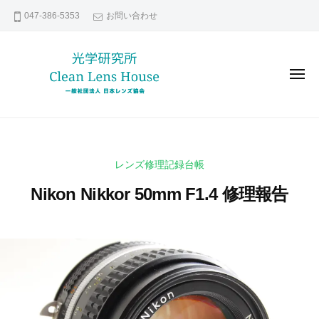
レ
コ
047-386-5353
お問い合わせ
ン
ン
ズ
テ
修
ン
理
メ
な
ツ
ニ
ュ
ら
へ
ー
レ
貴
日
ス
ン
方
本
キ
の
レ
ズ
ッ
レンズ修理記録台帳
ン
大
修
プ
ズ
切
Nikon Nikkor 50mm F1.4 修理報告
理
協
な
な
会
レ
2
b
ら
0
y
ン
日
2
k
ズ
本
0
e
い
年
n
レ
つ
1
s
ま
ン