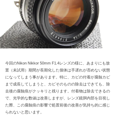
1
u
で
ズ
月
k
も
協
2
e
綺
会
日
t
麗
a
に
s
a
i
今回のNikon Nikkor 50mm F1.4レンズの様に、あまりにも放
置（未試用）期間が長期化した個体は手遅れが否めない状態
になってしまう事があります。特に、カビの付着が腐蝕カビ
まで成長してしまうと、カビそのものの除去はできても、除
去後の腐蝕痕がクッキリと残ります。付着物は除去できるの
で、光学的な数値は改善しますが、レンズ鏡胴内部を目視し
た際、この腐蝕痕の影響で処置前後の改善が気持ち的に感じ
られないと思います。