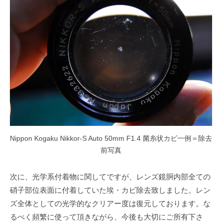
Nippon Kogaku Nikkor-S Auto 50mm F1.4 菌糸状カビ一例＝除去
前写真
次に、光学系付着物に関してですが、レンズ鏡胴内部全ての
硝子部位表面に付着していた埃・カビ除去致しました。レン
ズ全体としての光学的なクリアー度は復元しております。な
るべく頻繁に使って頂きながら、今後も大切にご所有下さ