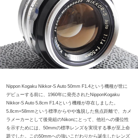
で
ズ
1
s
も
1
u
協
綺
月
k
会
麗
1
e
に
6
t
日
a
s
a
i
Nippon Kogaku Nikkor-S Auto 50mm F1.4という機種が世に
デビューする前に、1960年に発売されたNipponKogaku
Nikkor-S Auto 5.8cm F1.4という機種が存在しました。
5.8cm=58mmという標準からやや逸脱した焦点距離で、カメ
ラメーカーとして後発組のNikonにとって、他社への優位性
を示すためには、50mmの標準レンズを実現する事が至上命
題でした。この50mmへの強いこだわりから誕生したレンズ