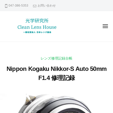
レ
コ
047-386-5353
お問い合わせ
ン
ン
ズ
テ
修
ン
理
メ
な
ツ
ニ
ュ
ら
へ
ー
レ
貴
日
ス
ン
方
本
キ
の
レ
ズ
ッ
レンズ修理記録台帳
ン
大
修
プ
ズ
切
Nippon Kogaku Nikkor-S Auto 50mm
理
協
な
な
F1.4 修理記録
会
レ
ら
ン
2
b
日
ズ
0
y
本
い
2
k
レ
つ
1
e
ま
ン
年
n