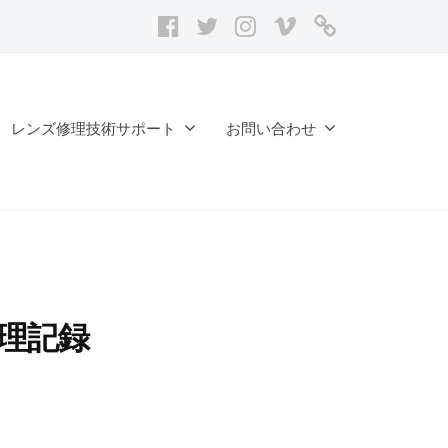
facebook
twitter
Instagram
vimeo
レ
ン
ズ
修
レンズ修理技術サポート
お問い合わせ
理
記
録
台
帳
 修理記録