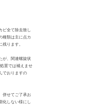
カビ全て除去致し
の種類は主に点カ
に残ります。
たが、関連螺旋状
P処置では補えませ
んでおりますの
、併せてご了承お
期化しない様にし