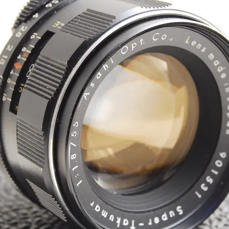
1
e
年
n
5
s
月
u
2
k
9
e
日
t
a
s
a
i