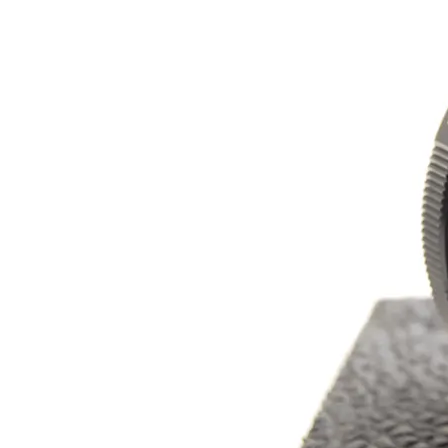
本
い
つ
レ
ま
ン
で
ズ
も
協
綺
会
麗
に