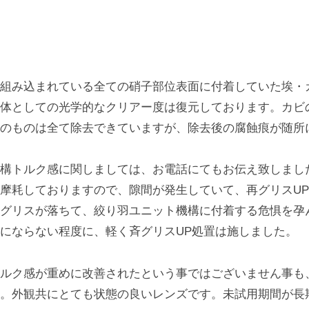
組み込まれている全ての硝子部位表面に付着していた埃・
体としての光学的なクリアー度は復元しております。カビ
のものは全て除去できていますが、除去後の腐蝕痕が随所
構トルク感に関しましては、お電話にてもお伝え致しまし
摩耗しておりますので、隙間が発生していて、再グリスU
グリスが落ちて、絞り羽ユニット機構に付着する危惧を孕
にならない程度に、軽く斉グリスUP処置は施しました。
ルク感が重めに改善されたという事ではございません事も
。外観共にとても状態の良いレンズです。未試用期間が長