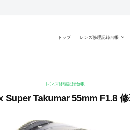
トップ
レンズ修理記録台帳
レンズ修理記録台帳
ax Super Takumar 55mm F1.8
2
b
0
y
2
k