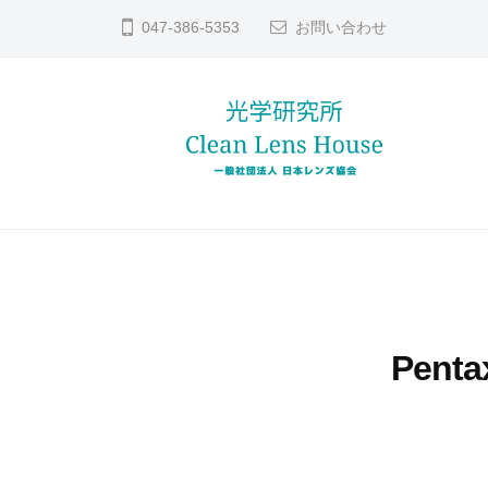
コ
ン
047-386-5353
お問い合わせ
ン
ズ
テ
修
ン
理
ツ
な
へ
ら
レ
貴
日
ス
方
本
ン
キ
レ
の
ッ
ズ
ン
大
プ
修
ズ
切
理
Pent
協
な
な
会
レ
ら
ン
日
ズ