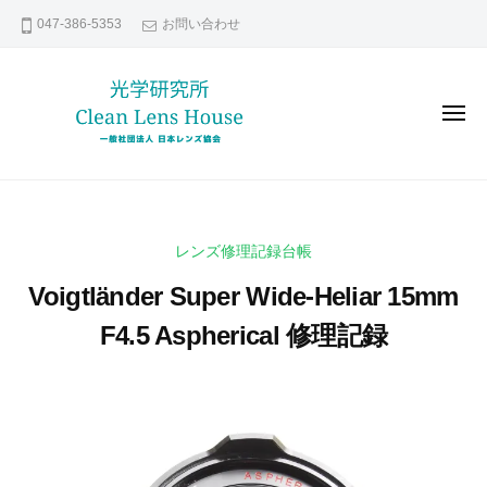
レ
コ
047-386-5353
お問い合わせ
ン
ン
ズ
テ
修
ン
理
メ
な
ツ
ニ
ュ
ら
へ
ー
レ
貴
日
ス
ン
方
本
キ
の
レ
ズ
ッ
レンズ修理記録台帳
ン
大
修
プ
ズ
切
Voigtländer Super Wide-Heliar 15mm
理
協
な
な
F4.5 Aspherical 修理記録
会
レ
ら
ン
2
b
日
ズ
0
y
本
い
2
k
レ
つ
1
e
ま
ン
年
n