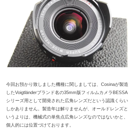
で
ズ
1
s
も
1
u
協
綺
月
k
会
麗
1
e
に
日
t
a
s
a
i
今回お預かり致しました機種に関しましては、Cosinaが製造
したVoigtländerブランド名の35mm版フィルムカメラBESSA
シリーズ用として開発された広角レンズだという認識くらい
しかありません。製造年は解りませんが、オールドレンズと
いうよりは、機械式の単焦点広角レンズなのではないかと、
個人的には位置づけております。