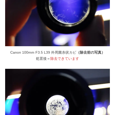
Canon 100mm F3.5 L39 外周菌糸状カビ
（除去前の写真）
処置後＝
除去できています