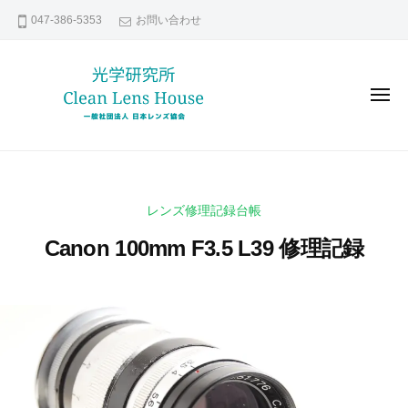
レ
コ
047-386-5353
お問い合わせ
ン
ン
ズ
テ
修
ン
理
メ
な
ツ
ニ
ュ
ら
へ
ー
レ
貴
日
ス
ン
方
本
キ
の
レ
ズ
ッ
レンズ修理記録台帳
ン
大
修
プ
ズ
切
Canon 100mm F3.5 L39 修理記録
理
協
な
な
会
レ
2
b
ら
0
y
ン
日
2
k
ズ
本
1
e
い
年
n
レ
つ
6
s
ま
ン