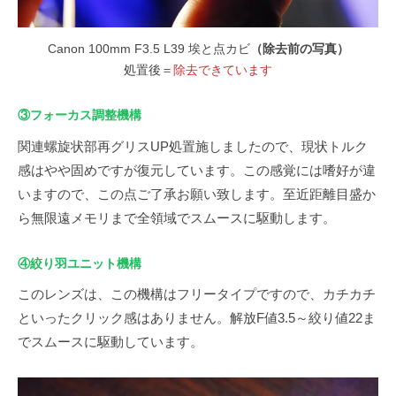
Canon 100mm F3.5 L39 埃と点カビ
（除去前の写真）
処置後＝
除去できています
③フォーカス調整機構
関連螺旋状部再グリスUP処置施しましたので、現状トルク
感はやや固めですが復元しています。この感覚には嗜好が違
いますので、この点ご了承お願い致します。至近距離目盛か
ら無限遠メモリまで全領域でスムースに駆動します。
④絞り羽ユニット機構
このレンズは、この機構はフリータイプですので、カチカチ
といったクリック感はありません。解放F値3.5～絞り値22ま
でスムースに駆動しています。