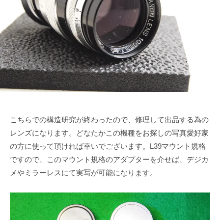
月
u
で
ズ
1
k
も
協
日
e
綺
会
t
麗
a
に
s
a
i
こちらでの構造研究が終わったので、修理して出品する為の
レンズになります。どなたかこの機種をお探しの写真愛好家
の方に使って頂ければ幸いでございます。L39マウント規格
ですので、このマウント規格のアダプターを介せば、デジカ
メやミラーレスにて実写が可能になります。