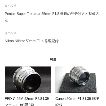
投
前の投稿
稿
Pentax Super-Takumar 55mm F1.8 機種の見分け方と整備方
ナ
法
ビ
ゲ
次の投稿
ー
Nikon Nikkor 50mm F1.4 修理記録
シ
ョ
ン
関連
FED И-26M 52mm F2.8 L39
Canon 50mm F1.8 L39 修理
マウント 修理記録
記録