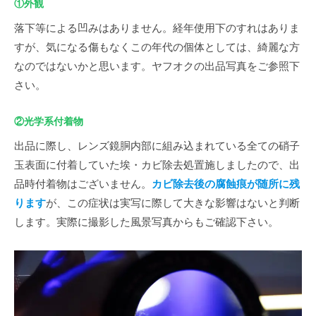
①外観
落下等による凹みはありません。経年使用下のすれはありま
すが、気になる傷もなくこの年代の個体としては、綺麗な方
なのではないかと思います。ヤフオクの出品写真をご参照下
さい。
②光学系付着物
出品に際し、レンズ鏡胴内部に組み込まれている全ての硝子
玉表面に付着していた埃・カビ除去処置施しましたので、出
品時付着物はございません。
カビ除去後の腐蝕痕が随所に残
ります
が、この症状は実写に際して大きな影響はないと判断
します。実際に撮影した風景写真からもご確認下さい。