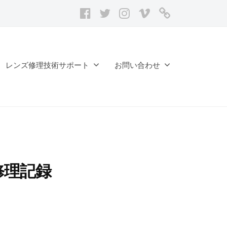
facebook
twitter
Instagram
vimeo
レ
ン
ズ
修
レンズ修理技術サポート
お問い合わせ
理
記
録
台
帳
4 修理記録