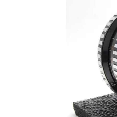
本
い
つ
レ
ま
ン
で
ズ
も
協
綺
会
麗
に