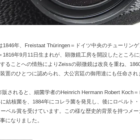
歴史は1846年、Freistaat Thüringen＝ドイツ中央のチューリ
iss氏＝1816年9月11日生まれが、顕微鏡工房を開設したとこ
することへの情熱によりZeissの顕微鏡は改良を重ね、186
装置のひとつに認められ、大公宮廷の御用達にも任命され
販されると、細菌学者のHeinrich Hermann Robert Ko
2年に結核菌を、1884年にコレラ菌を発見し、後にロベルト
にノーベル賞を受けています。この様な歴史的背景を持つメ
事になりました。