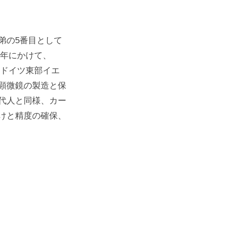
人兄弟の5番目として
8年にかけて、
はドイツ東部イエ
顕微鏡の製造と保
代人と同様、カー
けと精度の確保、