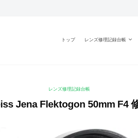
トップ
レンズ修理記録台帳
レンズ修理記録台帳
Zeiss Jena Flektogon 50mm F
2
b
0
y
2
k