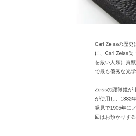
Carl Zeissの
に、Carl Ze
を救い人類に貢献
で最も優秀な光学
Zeissの顕微鏡が市
が使用し、188
発見で1905年
回はお預かりする