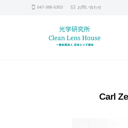
コ
ン
047-386-5353
お問い合わせ
ン
ズ
テ
修
ン
理
ツ
な
へ
ら
レ
貴
日
ス
方
本
ン
キ
レ
の
ッ
ズ
ン
大
プ
修
ズ
切
理
Carl 
協
な
な
会
レ
ら
ン
日
ズ