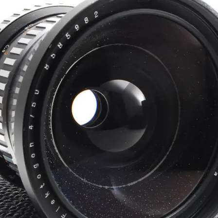
2
e
年
n
4
s
月
u
2
k
2
e
日
t
a
s
a
i