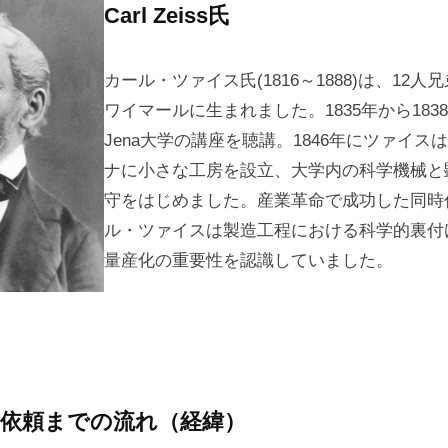
Carl Zeiss氏
カール・ツァイス氏(1816～1888)は、12
ワイマールに生まれました。1835年から183
Jena大学の講座を聴講。1846年にツァイス
ナに小さな工房を設立、大学内の科学機械と
守をはじめました。産業革命で成功した同時
ル・ツァイスは製造工程における科学的裏付
量産化の重要性を認識していました。
依頼までの流れ（経緯）