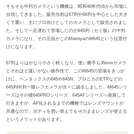
そもそも中判カメラという機種は、昭和40年代頃から市場に
台頭してきました。販売当初は67判や66判を中心とした大き
くて重い、主にプロ向けとしてのカメラとして販売されまし
た。そして一足遅れて登場したのが645判（セミ版）の中判
カメラになり、その元祖がこのMamiyaのM645という位置付
けになります。
67判よりはかなり小さく軽くなり、使い勝手も35mmカメラ
とそれほど違いがない操作性で、このM645の登場をきっか
けに、ペンタックスの645や645N、ブロニカのETRなどの
645判中判一眼レフカメラが次々に誕生しました。M645シリ
ーズはその後645PROシリーズ、645AFシリーズへ発展して
行きますが、AF化されるまでの機種ではレンズマウントが
共通なので、ボディを買い替えてもそのままレンズが使える
というメリットがあります。