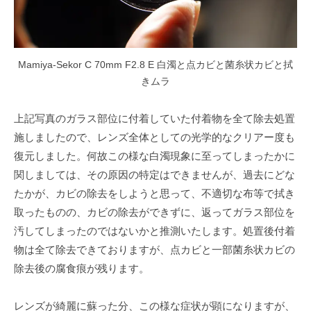
Mamiya-Sekor C 70mm F2.8 E 白濁と点カビと菌糸状カビと拭
きムラ
上記写真のガラス部位に付着していた付着物を全て除去処置
施しましたので、レンズ全体としての光学的なクリアー度も
復元しました。何故この様な白濁現象に至ってしまったかに
関しましては、その原因の特定はできませんが、過去にどな
たかが、カビの除去をしようと思って、不適切な布等で拭き
取ったものの、カビの除去ができずに、返ってガラス部位を
汚してしまったのではないかと推測いたします。処置後付着
物は全て除去できておりますが、点カビと一部菌糸状カビの
除去後の腐食痕が残ります。
レンズが綺麗に蘇った分、この様な症状が顕になりますが、