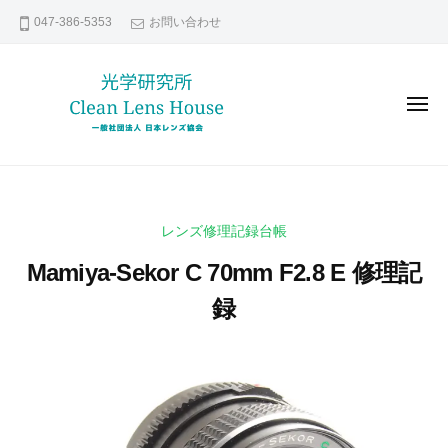
レ
コ
047-386-5353
お問い合わせ
ン
ン
ズ
テ
修
ン
理
メ
な
ツ
ニ
ュ
ら
へ
ー
レ
貴
日
ス
ン
方
本
キ
の
レ
ズ
ッ
レンズ修理記録台帳
ン
大
修
プ
ズ
切
Mamiya-Sekor C 70mm F2.8 E 修理記
理
協
な
な
録
会
レ
ら
ン
2
b
日
ズ
0
y
本
い
2
k
レ
つ
2
e
ま
ン
年
n