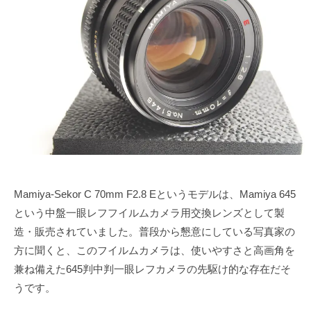
で
ズ
4
s
も
月
u
協
綺
2
k
会
麗
1
e
に
日
t
a
s
a
i
Mamiya-Sekor C 70mm F2.8 Eというモデルは、Mamiya 645
という中盤一眼レフフイルムカメラ用交換レンズとして製
造・販売されていました。普段から懇意にしている写真家の
方に聞くと、このフイルムカメラは、使いやすさと高画角を
兼ね備えた645判中判一眼レフカメラの先駆け的な存在だそ
うです。