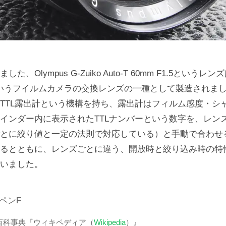
、Olympus G-Zuiko Auto-T 60mm F1.5というレ
Tというフイルムカメラの交換レンズの一種として製造されました
TTL露出計という機構を持ち、露出計はフィルム感度・シ
インダー内に表示されたTTLナンバーという数字を、レン
とに絞り値と一定の法則で対応している）と手動で合わせ
るとともに、レンズごとに違う、開放時と絞り込み時の特
いました。
ペンF
ー百科事典『ウィキペディア（
Wikipedia
）』