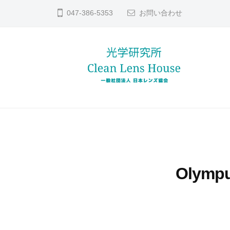
コ
ン
047-386-5353
お問い合わせ
ン
ズ
テ
修
ン
理
ツ
な
へ
ら
レ
貴
日
ス
方
本
ン
キ
レ
の
ッ
ズ
ン
大
プ
修
ズ
切
理
Olymp
協
な
な
会
レ
ら
ン
日
ズ