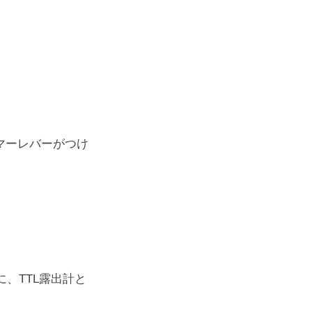
イマーレバーがつけ
に、TTL露出計と