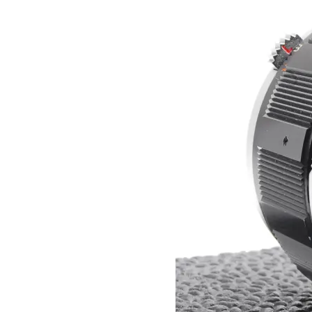
本
い
つ
レ
ま
ン
で
ズ
も
協
綺
会
麗
に