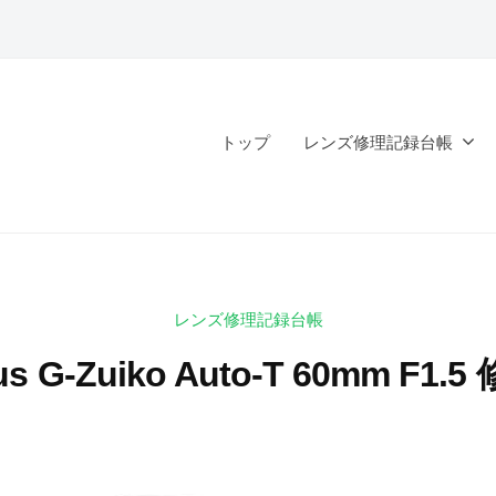
トップ
レンズ修理記録台帳
レンズ修理記録台帳
us G-Zuiko Auto-T 60mm F1.
2
b
0
y
2
k