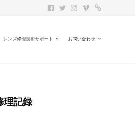
facebook
twitter
Instagram
vimeo
レ
ン
ズ
修
レンズ修理技術サポート
お問い合わせ
理
記
録
台
帳
5 修理記録