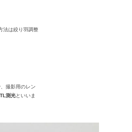
方法は絞り羽調整
で、撮影用のレン
TTL測光
といいま