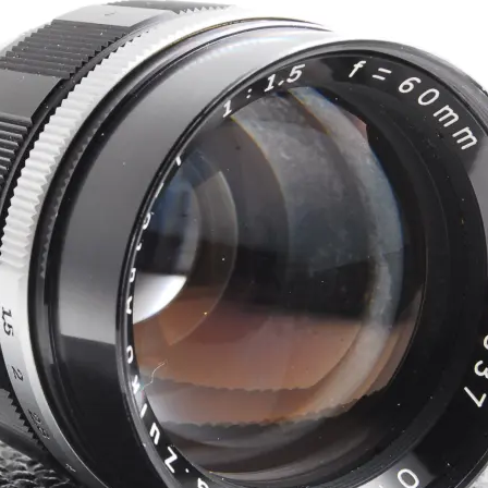
2
e
年
n
1
s
月
u
2
k
4
e
日
t
a
s
a
i