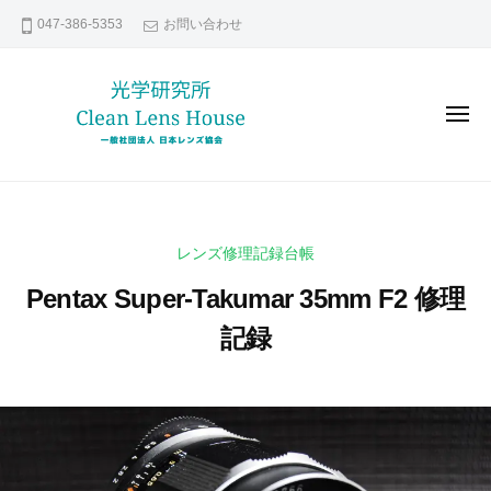
レ
コ
047-386-5353
お問い合わせ
ン
ン
ズ
テ
修
ン
理
メ
な
ツ
ニ
ュ
ら
へ
ー
レ
貴
日
ス
ン
方
本
キ
の
レ
ズ
ッ
レンズ修理記録台帳
ン
大
修
プ
ズ
切
Pentax Super-Takumar 35mm F2 修理
理
協
な
な
記録
会
レ
ら
ン
2
b
日
ズ
0
y
本
い
2
k
レ
つ
1
e
ま
ン
年
n