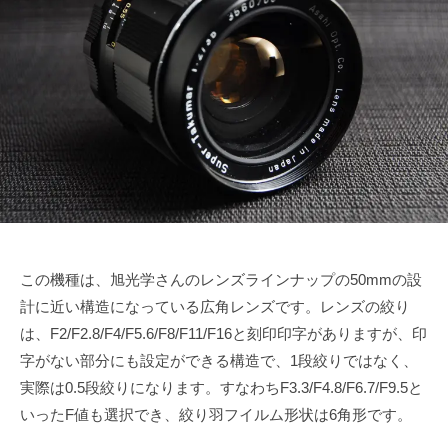
で
ズ
6
s
も
月
u
協
綺
1
k
会
麗
4
e
に
日
t
a
s
a
i
この機種は、旭光学さんのレンズラインナップの50mmの設
計に近い構造になっている広角レンズです。レンズの絞り
は、F2/F2.8/F4/F5.6/F8/F11/F16と刻印印字がありますが、印
字がない部分にも設定ができる構造で、1段絞りではなく、
実際は0.5段絞りになります。すなわちF3.3/F4.8/F6.7/F9.5と
いったF値も選択でき、絞り羽フイルム形状は6角形です。