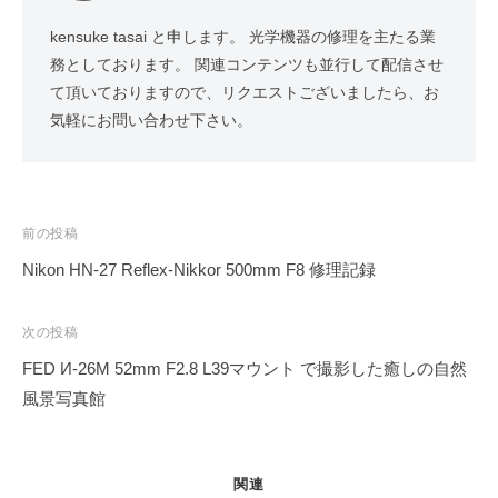
kensuke tasai と申します。 光学機器の修理を主たる業
務としております。 関連コンテンツも並行して配信させ
て頂いておりますので、リクエストございましたら、お
気軽にお問い合わせ下さい。
投
前の投稿
稿
Nikon HN-27 Reflex-Nikkor 500mm F8 修理記録
ナ
ビ
次の投稿
ゲ
FED И-26M 52mm F2.8 L39マウント で撮影した癒しの自然
ー
風景写真館
シ
ョ
ン
関連