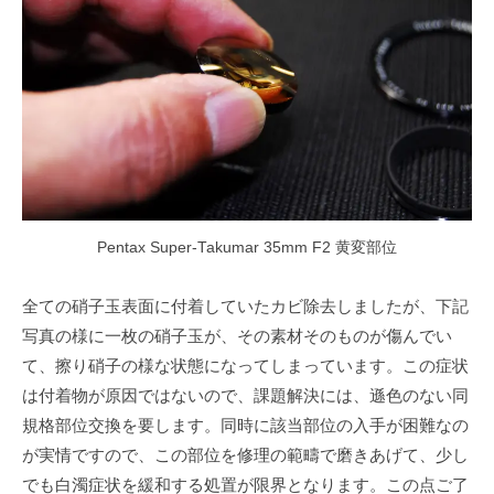
Pentax Super-Takumar 35mm F2 黄変部位
全ての硝子玉表面に付着していたカビ除去しましたが、下記
写真の様に一枚の硝子玉が、その素材そのものが傷んでい
て、擦り硝子の様な状態になってしまっています。この症状
は付着物が原因ではないので、課題解決には、遜色のない同
規格部位交換を要します。同時に該当部位の入手が困難なの
が実情ですので、この部位を修理の範疇で磨きあげて、少し
でも白濁症状を緩和する処置が限界となります。この点ご了