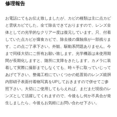
修理報告
お電話にてもお伝え致しましたが、カビの種類は主に点カビ
と雲状カビでした。全て除去できておりますので、レンズ全
体としての光学的なクリアー度は復元しています。只、付着
していた点カビが腐食カビで、除去後の腐蝕痕が一部残りま
す。この点ご了承下さい。外観、駆動系問題ありません。今
まで同様大切にご所有お願い致します。光学機器は未使用期
間が長期化しますと、随所に支障をきたします。カメラに装
着して実際に撮影までしなくても、時々手に取っていじって
あげて下さい。整備工程にていくつかの処置前のレンズ鏡胴
内部硝子表面付着物写真をUPしておきますので併せてご参
照下さい。大切にご使用してもらえれば、まだまだ現役のレ
ンズとして活躍してくれますので、今後もし何か不具合が発
生しましたら、今後もお気軽にお問い合わせ下さい。