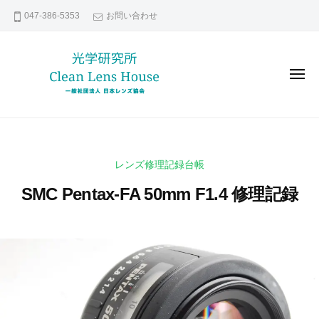
レ
コ
047-386-5353
お問い合わせ
ン
ン
ズ
テ
修
ン
理
メ
な
ツ
ニ
ュ
ら
へ
ー
レ
貴
日
ス
ン
方
本
キ
の
レ
ズ
ッ
レンズ修理記録台帳
ン
大
修
プ
ズ
切
SMC Pentax-FA 50mm F1.4 修理記録
理
協
な
な
会
レ
2
b
ら
0
y
ン
日
2
k
ズ
本
1
e
い
年
n
レ
つ
3
s
ま
ン