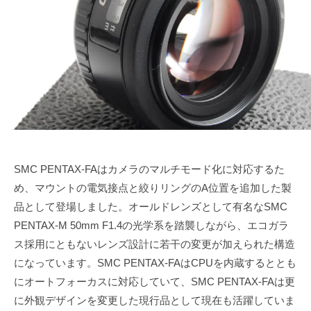
月
u
で
ズ
1
k
も
協
3
e
綺
会
日
t
麗
a
に
s
a
i
SMC PENTAX-FAはカメラのマルチモード化に対応するた
め、マウントの電気接点と絞りリングのA位置を追加した製
品として登場しました。オールドレンズとして有名なSMC
PENTAX-M 50mm F1.4の光学系を踏襲しながら、エコガラ
ス採用にともないレンズ設計に若干の変更が加えられた構造
になっています。SMC PENTAX-FAはCPUを内蔵するととも
にオートフォーカスに対応していて、SMC PENTAX-FAは更
に外観デザインを変更した現行品として現在も活躍していま