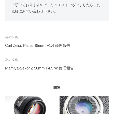
て頂いておりますので、リクエストございましたら、お
気軽にお問い合わせ下さい。
投
前の投稿
稿
Carl Zeiss Planar 85mm F1.4 修理報告
ナ
ビ
次の投稿
ゲ
Mamiya-Sekor Z 50mm F4.5 W 修理報告
ー
シ
ョ
関連
ン