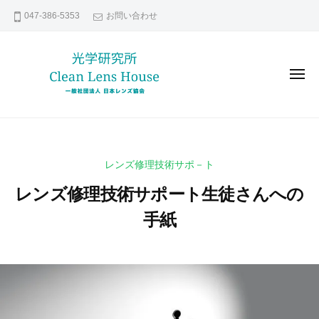
レ
コ
047-386-5353
お問い合わせ
ン
ン
ズ
テ
修
ン
理
メ
な
ツ
ニ
ュ
ら
へ
ー
レ
貴
日
ス
ン
方
本
キ
の
レ
ズ
ッ
レンズ修理技術サポ－ト
ン
大
修
プ
ズ
切
レンズ修理技術サポート生徒さんへの
理
協
な
な
手紙
会
レ
ら
ン
2
b
日
ズ
0
y
本
い
2
k
レ
つ
1
e
ま
ン
年
n