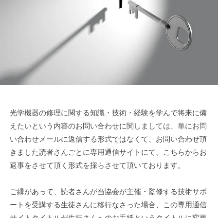
で
ズ
3
s
も
月
u
協
綺
2
k
会
麗
1
e
に
日
t
a
s
a
i
光学機器の修理に関する知識・技術・経験を学んで将来に備
えたいという内容のお問い合わせに関しましては、単にお問
い合わせメールに返信する形式ではなくて、お問い合わせ頂
きました読者さんごとに専用通信サイトにて、こちらからお
返事をさせて頂く形式を採らさせて頂いております。
ご縁があって、読者さんが当協会が主催・監修する技術サポ
ートを受講する生徒さんに移行なさった場合、この専用通信
サイトタイトルが生徒さんへのお手紙というタイトルに変更